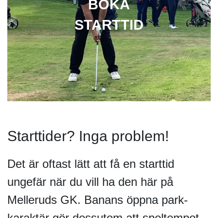
BOKA
STARTTID
Starttider? Inga problem!
Det är oftast lätt att få en starttid
ungefär när du vill ha den här på
Melleruds GK. Banans öppna park-
karaktär gör dessutom att speltempot