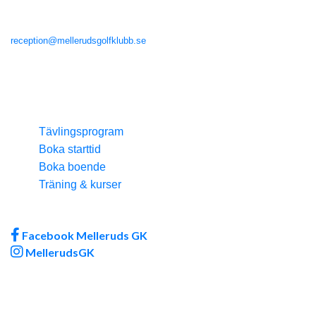
Sunnanå Kullen 2
464 93 Mellerud
reception@mellerudsgolfklubb.se
Tel reception: 0530-755 300
telefontid: 09.00 - 16.00
Melleruds Golf AB orgnr: 559147-7152 BG: 192-2830
Genvägar
Tävlingsprogram
Boka starttid
Boka boende
Träning & kurser
Sociala media
Facebook Melleruds GK
MellerudsGK
Site produced by
Visit Group
with
Citybreak™ Information &
Reservation System.